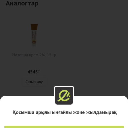
Аналогтар
Низорал крем 2%, 15 гр
4545
₸
Сатып алу
Сипаттама
Қосымша арқылы ыңғайлы және жылдамырақ!
Дәріханалар