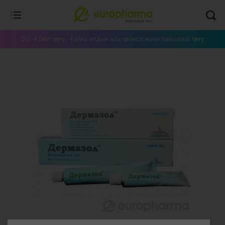
0-0-4 бөліп төлеу - 4 айға алдын ала төлемсіз және пайызсыз төлеу