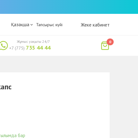
Қазақша
Тапсырыс күйі
Жеке кабинет
Жұмыс уақыты 24/7
0
735 44 44
+7 (775)
апс
тылымда бар