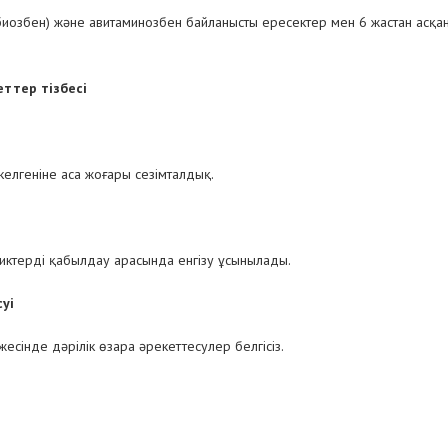
биозбен) және авитаминозбен байланысты ересектер мен 6 жастан асқ
ттер тізбесі
келгеніне аса жоғары сезімталдық.
иктерді қабылдау арасында енгізу ұсынылады.
уі
жесінде дәрілік өзара әрекеттесулер белгісіз.