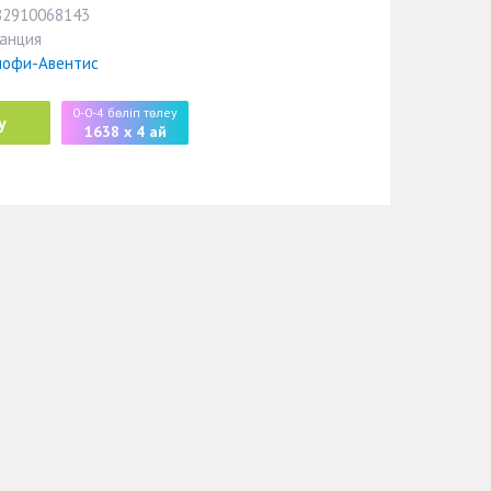
82910068143
анция
нофи-Авентис
0-0-4 бөліп төлеу
у
1638 x 4 ай