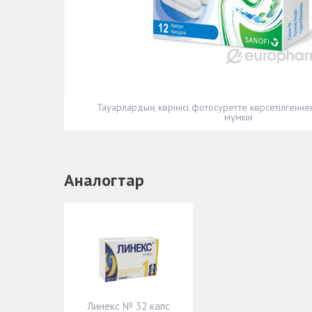
Тауарлардың көрінісі фотосуретте көрсетілгенн
мүмкін
Аналогтар
Линекс № 32 капс