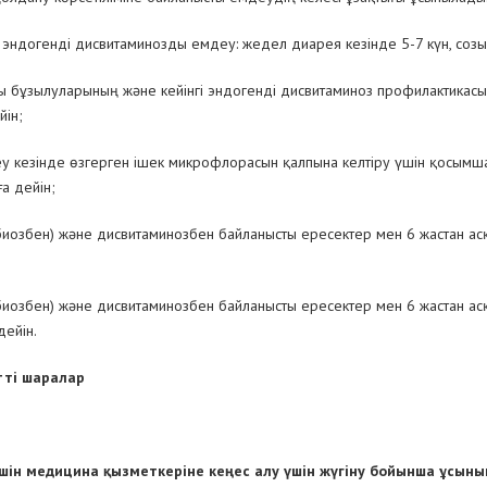
 эндогенді дисвитаминозды емдеу: жедел диарея кезінде 5-7 күн, созы
сы бұзылуларының және кейінгі эндогенді дисвитаминоз профилактикасы
йін;
у кезінде өзгерген ішек микрофлорасын қалпына келтіру үшін қосымш
а дейін;
биозбен) және дисвитаминозбен байланысты ересектер мен 6 жастан ас
биозбен) және дисвитаминозбен байланысты ересектер мен 6 жастан ас
ейін.
тті шаралар
 үшін медицина қызметкеріне кеңес алу үшін жүгіну бойынша ұсын