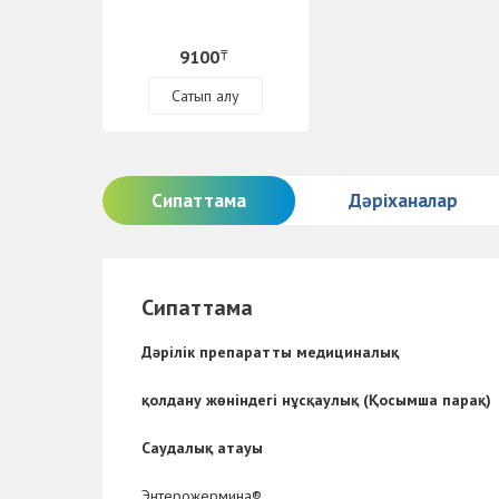
9100
₸
Сатып алу
Сипаттама
Дәріханалар
Сипаттама
Дәрілік препаратты медициналық
қолдану жөніндегі нұсқаулық (Қосымша парақ)
Саудалық атауы
Энтерожермина®