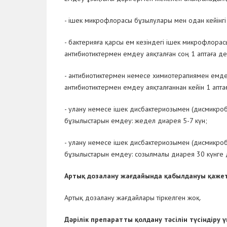
- ішек микрофлорасы бұзылулары мен одан кейінгі
- бактерияға қарсы ем кезіндегі ішек микрофлора
антибиотиктермен емдеу аяқталған соң 1 аптаға де
- антибиотиктермен немесе химиотерапиямен емде
антибиотиктермен емдеу аяқталғаннан кейін 1 аптағ
- улану немесе ішек дисбактериозымен (дисмикро
бұзылыстарын емдеу: жедел диарея 5-7 күн;
- улану немесе ішек дисбактериозымен (дисмикро
бұзылыстарын емдеу: созылмалы диарея 30 күнге д
Артық дозалану жағдайында қабылдануы қаже
Артық дозалану жағдайлары тіркелген жоқ.
Дәрілік препаратты қолдану тәсілін түсіндіру