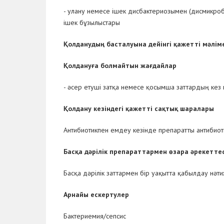
- улану немесе ішек дисбактериозымен (дисмикро
ішек бұзылыстары
Қолданудың басталуына дейінгі қажетті мәліме
Қолдануға болмайтын жағдайлар
- әсер етуші затқа немесе қосымша заттардың кез 
Қолдану кезіндегі қажетті сақтық шаралары
Антибиотикпен емдеу кезінде препаратты антибиот
Басқа дәрілік препараттармен өзара әрекеттес
Басқа дәрілік заттармен бір уақытта қабылдау нәти
Арнайы ескертулер
Бактериемия/сепсис