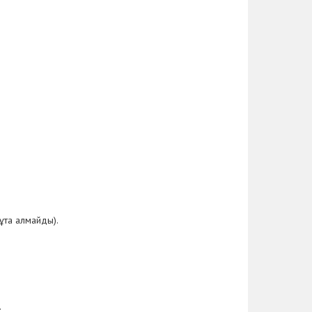
ұта алмайды).
: