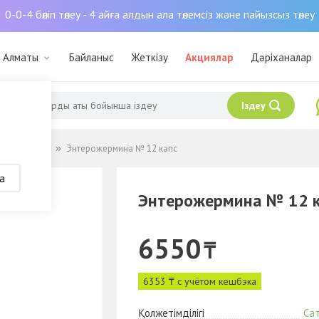
0-0-4 бөліп төлеу - 4 айға алдын ала төлемсіз және пайызсыз төлеу
: Алматы
Байланыс
Жеткізу
Акциялар
Дәріханалар
Іздеу
 пребиотики
Энтерожермина № 12 капс
а
Энтерожермина № 12 к
6550
₸
6353 ₸ с учётом кешбэка
Қолжетімділігі
Са