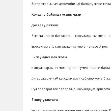
Энтерожермина® автомобильді басқару және механ
Қолдану бойынша ұсынымдар
Дозалау режимі
6 жастан асқан балаларға: 1 капсуладан күніне 1 не
Ересектерге: 1 капсуладан күніне 2 немесе 3 рет.
Енгізу әдісі мен жолы
Капсулаларды аз мөлшердегі сумен немесе басқа 
Энтерожермина® капсулаларын сәбилер және 6 жасқ
Бұл препарат тек пероральді қабылдауға арналған.
Емдеу ұзақтығы
Емдеу ұзақтығы дәрігермен жекелей анықталады.Қо