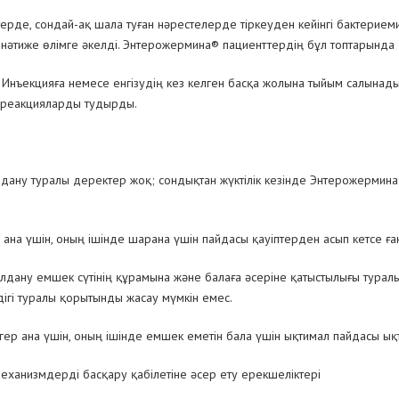
ерде, сондай-ақ шала туған нәрестелерде тіркеуден кейінгі бактерием
 нәтиже өлімге әкелді. Энтерожермина® пациенттердің бұл топтарында
. Инъекцияға немесе енгізудің кез келген басқа жолына тыйым салынад
 реакцияларды тудырды.
ну туралы деректер жоқ; сондықтан жүктілік кезінде Энтерожермина® 
 ана үшін, оның ішінде шарана үшін пайдасы қауіптерден асып кетсе ға
дану емшек сүтінің құрамына және балаға әсеріне қатыстылығы туралы
ігі туралы қорытынды жасау мүмкін емес.
ер ана үшін, оның ішінде емшек еметін бала үшін ықтимал пайдасы ықт
механизмдерді басқару қабілетіне әсер ету ерекшеліктері