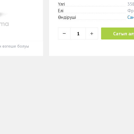
Үлгі
35
Елі
Фр
Өндіруші
Са
Сатып ал
ен өзгеше болуы