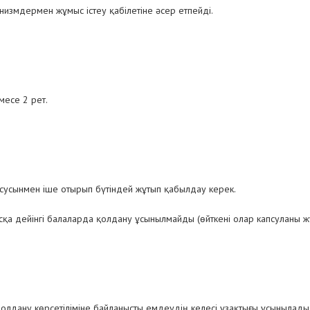
измдермен жұмыс істеу қабілетіне әсер етпейді.
месе 2 рет.
сусынмен іше отырып бүтіндей жұтып қабылдау керек.
а дейінгі балаларда қолдану ұсынылмайды (өйткені олар капсуланы ж
лдану көрсетіліміне байланысты емдеудің келесі ұзақтығы ұсынылады