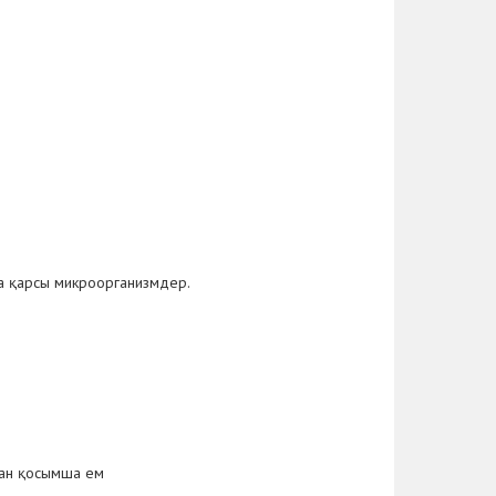
ға қарсы микроорганизмдер.
ған қосымша ем