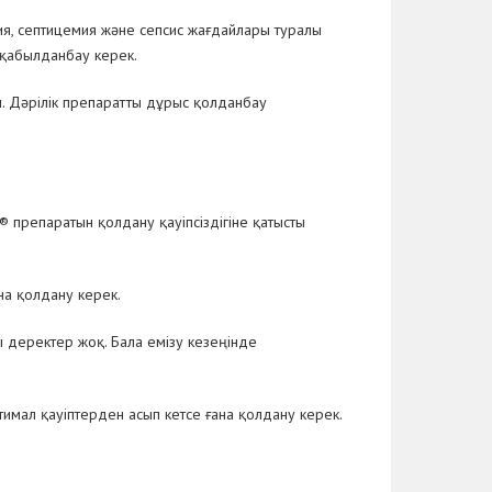
ия, септицемия және сепсис жағдайлары туралы
 қабылданбау керек.
ы. Дәрілік препаратты дұрыс қолданбау
препаратын қолдану қауіпсіздігіне қатысты
на қолдану керек.
 деректер жоқ. Бала емізу кезеңінде
имал қауіптерден асып кетсе ғана қолдану керек.