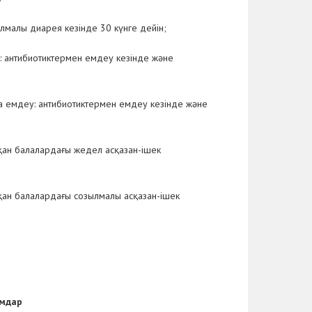
лмалы диарея кезінде 30 күнге дейін;
: антибиотиктермен емдеу кезінде және
а емдеу: антибиотиктермен емдеу кезінде және
қан балалардағы жедел асқазан-ішек
қан балалардағы созылмалы асқазан-ішек
ымдар