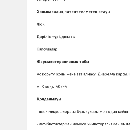
Халықаралық патенттелмеген атауы
Жоқ
Дәрілік түрі, дозасы
Капсулалар
Фармакотерапиялық
тобы
Ас қорыту жолы және зат алмасу. Диареяға қарсы,
АТХ коды А07FА
Қолданылуы
- ішек микрофлорасы бұзылулары мен одан кейінг
- антибиотиктермен немесе химиотерапиямен емде