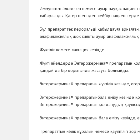
Иммунитеті әлсіреген немесе ауыр науқас пациентт
хабарланды. Қатер шегіндегі кейбір пациенттерде
Бұл препарат тек пероральді қабылдауға арналған
анафилаксиялық шок сияқты ауыр анафилаксиялық
Жүктілік немесе лактация кезінде
Жүкті әйелдерде Энтерожермина® препаратын қолда
қандай да бір қорытынды жасауға болмайды.
Энтерожермина® препаратын жүктілік кезінде, егер
Энтерожермина® препаратынбала емізу кезінде қол
Энтерожермина® препаратын қолданудың қауіпсізд
Энтерожермина® препаратын бала емізу кезінде, ег
Препараттың көлік құралын немесе қауіптілігі зор 