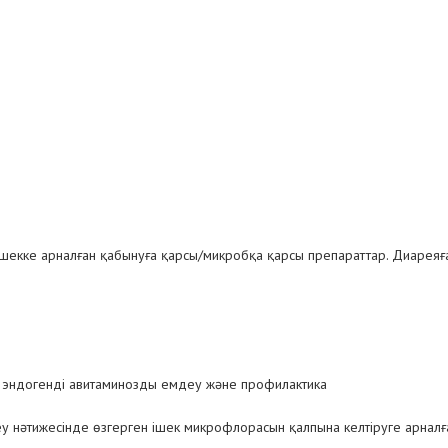
 ішекке арналған қабынуға қарсы/микробқа қарсы препараттар. Диарея
і эндогенді авитаминозды емдеу және профилактика
у нәтижесінде өзгерген ішек микрофлорасын қалпына келтіруге арнал