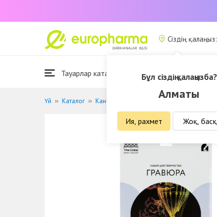
Сіздің қалаңыз
Тауарлар каталогы
Біз туралы
Бұл сіздің қалаңызба?
Алматы
Үй
Каталог
Канцелярия
Гравюра с голографическ
Ия, рахмет
Жоқ, басқ