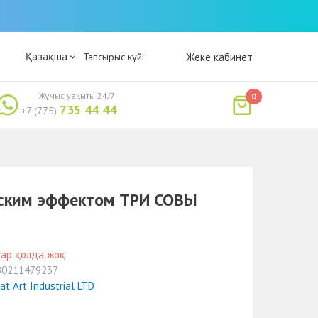
Қазақша
Тапсырыс күйі
Жеке кабинет
Жұмыс уақыты 24/7
0
735 44 44
+7 (775)
еским эффектом ТРИ СОВЫ
уар қолда жоқ
80211479237
at Art Industrial LTD