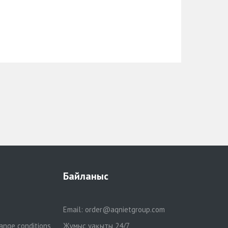
Байланыс
Email:
order@aqnietgroup.com
ange conditions
Жұмыс уақыты 24/7