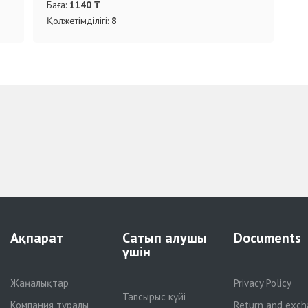
Баға:
1140 ₸
Қолжетімділігі:
8
Ақпарат
Сатып алушы
Documents
үшін
Жаңалықтар
Privacy Policy
Тапсырыс күйі
Компания туралы
Return and exch