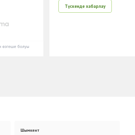
Түскенде хабарлау
ен өзгеше болуы
Шымкент