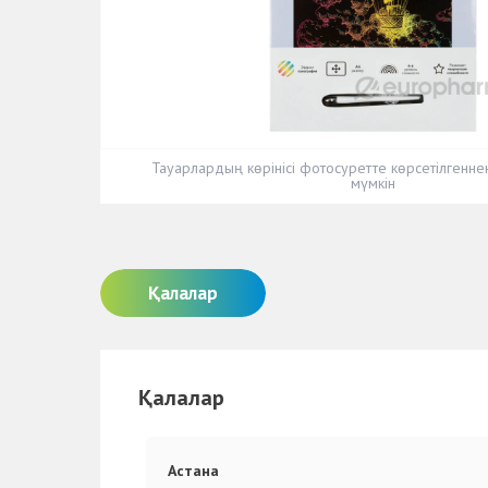
Тауарлардың көрінісі фотосуретте көрсетілгенн
мүмкін
Қалалар
Қалалар
Астана