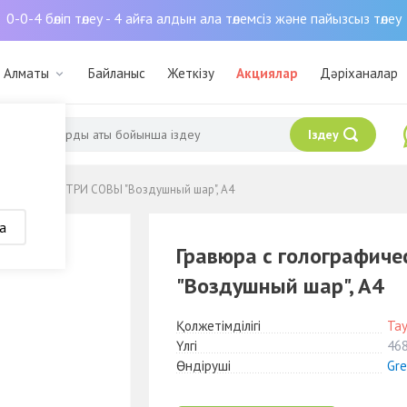
0-0-4 бөліп төлеу - 4 айға алдын ала төлемсіз және пайызсыз төлеу
: Алматы
Байланыс
Жеткізу
Акциялар
Дәріханалар
Іздеу
им эффектом ТРИ СОВЫ "Воздушный шар", А4
а
Гравюра с голографич
"Воздушный шар", А4
Қолжетімділігі
Та
Үлгі
46
Өндіруші
Gre