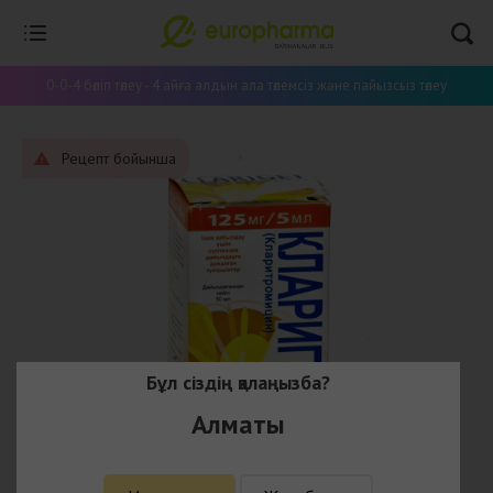
0-0-4 бөліп төлеу - 4 айға алдын ала төлемсіз және пайызсыз төлеу
Рецепт бойынша
Бұл сіздің қалаңызба?
Алматы