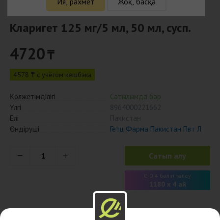
Ия, рахмет
Жоқ, басқа
Кларигет 125 мг/5 мл, 50 мл, сусп.
4720
₸
4578 ₸ с учётом кешбэка
Қолжетімділігі
Сатылымда бар
Үлгі
8964000221662
Елі
Пакистан
Өндіруші
Гетц Фарма Пакистан Пвт Л
Сатып алу
0-0-4 бөліп төлеу
1180 x 4 ай