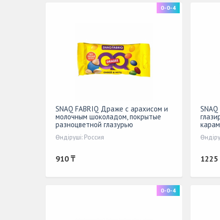
0-0-4
SNAQ FABRIQ Драже с арахисом и
SNAQ 
молочным шоколадом, покрытые
глази
разноцветной глазурью
карам
Өндіруші: Россия
Өндіру
910 ₸
1225
0-0-4