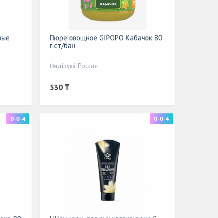
вые
Пюре овощное GIPOPO Кабачок 80
г ст/бан
Өндіруші: Россия
530 ₸
0-0-4
0-0-4