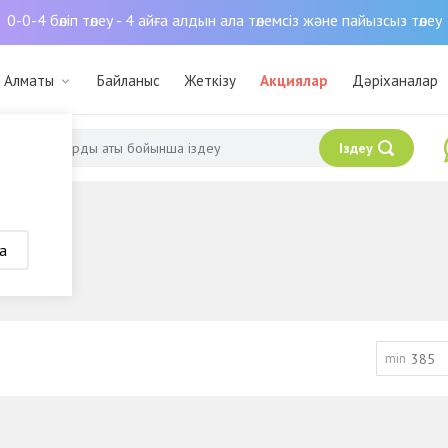
0-0-4 бөліп төлеу - 4 айға алдын ала төлемсіз және пайызсыз төлеу
: Алматы
Байланыс
Жеткізу
Акциялар
Дәріханалар
Іздеу
а
min