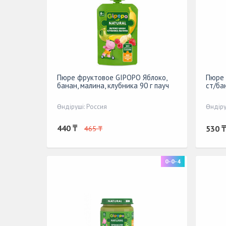
Пюре фруктовое GIPOPO Яблоко,
Пюре 
банан, малина, клубника 90 г пауч
ст/ба
Өндіруші: Россия
Өндіру
440 ₸
530 ₸
465 ₸
0-0-4