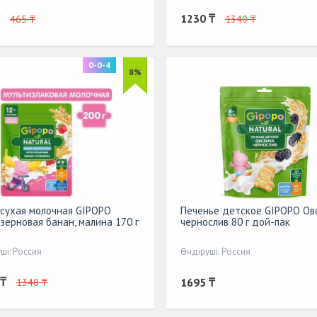
1230 ₸
465 ₸
1340 ₸
0-0-4
8%
сухая молочная GIPOPO
Печенье детское GIPOPO Овс
зерновая банан, малина 170 г
чернослив 80 г дой-пак
ші: Россия
Өндіруші: Россия
 ₸
1695 ₸
1340 ₸