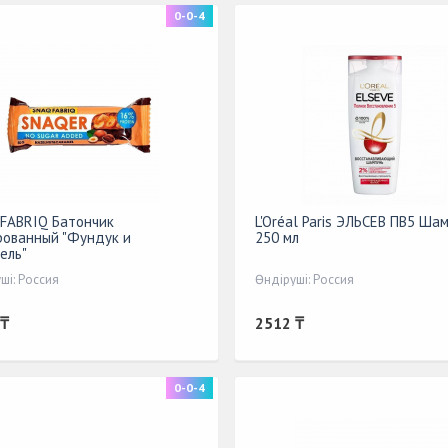
0-0-4
FABRIQ Батончик
L'Oréal Paris ЭЛЬСЕВ ПВ5 Ша
рованный "Фундук и
250 мл
ель"
ші: Россия
Өндіруші: Россия
 ₸
2512 ₸
0-0-4