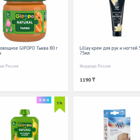
овощное GIPOPO Тыква 80 г
Lillay крем для рук и ногтей 
н
75мл
ші: Россия
Өндіруші: Россия
1190 ₸
0-0-4
5%