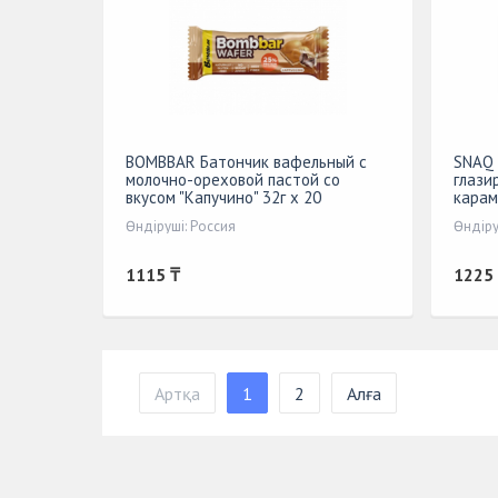
BOMBBAR Батончик вафельный с
SNAQ 
молочно-ореховой пастой со
глази
вкусом "Капучино" 32г х 20
карам
Өндіруші: Россия
Өндіру
1115 ₸
1225
Артқа
1
2
Алға