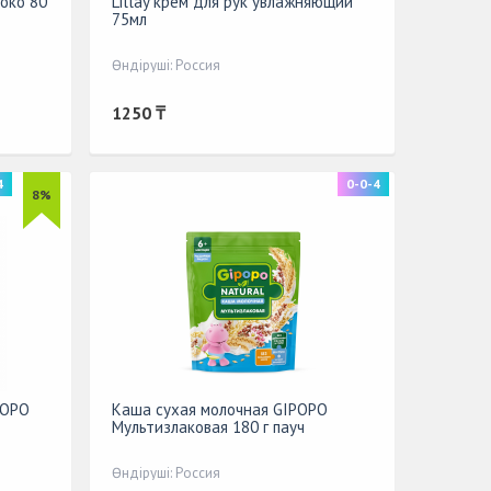
око 80
Lillay крем для рук увлажняющий
75мл
Өндіруші: Россия
1250 ₸
4
0-0-4
8%
POPO
Каша сухая молочная GIPOPO
Мультизлаковая 180 г пауч
Өндіруші: Россия