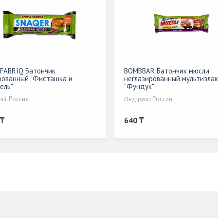
FABRIQ Батончик
BOMBBAR Батончик мюсли
рованный "Фисташка и
неглазированный мультизла
ель"
"Фундук"
ші: Россия
Өндіруші: Россия
 ₸
640 ₸