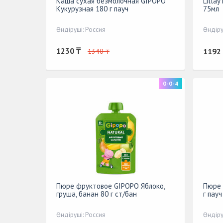
Каша сухая безмолочная GIPOPO
Lilla
Кукурузная 180 г пауч
75мл
Өндіруші: Россия
Өндіру
1230 ₸
1192
1340 ₸
0-0-4
Пюре фруктовое GIPOPO Яблоко,
Пюре 
груша, банан 80 г ст/бан
г пауч
Өндіруші: Россия
Өндіру