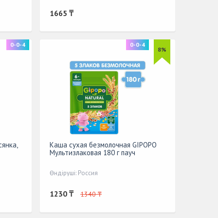
1665 ₸
0-0-4
0-0-4
8%
янка,
Каша сухая безмолочная GIPOPO
Мультизлаковая 180 г пауч
Өндіруші: Россия
1230 ₸
1340 ₸