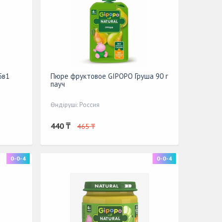
5в1
Пюре фруктовое GIPOPO Груша 90 г
пауч
Өндіруші: Россия
440 ₸
465 ₸
0-0-4
0-0-4