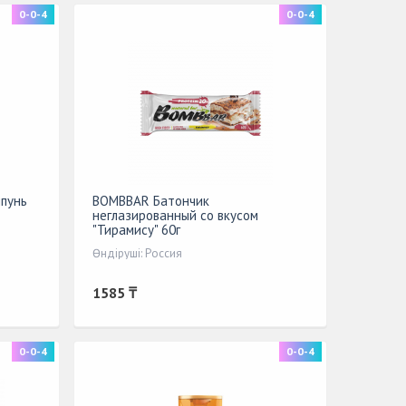
0-0-4
0-0-4
мпунь
BOMBBAR Батончик
неглазированный со вкусом
"Тирамису" 60г
Өндіруші: Россия
1585 ₸
0-0-4
0-0-4