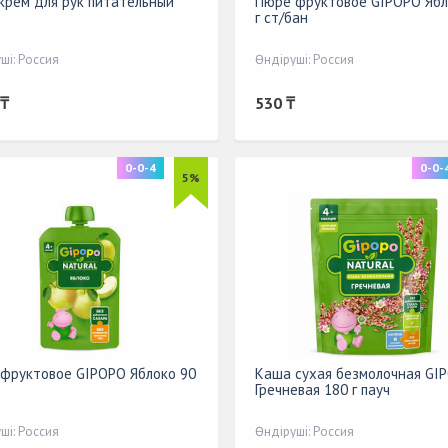
y крем для рук питательный
Пюре фруктовое GIPOPO Ябл
г ст/бан
ші: Россия
Өндіруші: Россия
 ₸
530 ₸
0-0-4
0-0-
5%
фруктовое GIPOPO Яблоко 90
Каша сухая безмолочная GI
Гречневая 180 г пауч
ші: Россия
Өндіруші: Россия