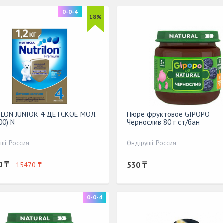
0-0-4
18%
LON JUNIOR 4 ДЕТСКОЕ МОЛ.
Пюре фруктовое GIPOPO
00) N
Чернослив 80 г ст/бан
ші: Россия
Өндіруші: Россия
0 ₸
530 ₸
15470 ₸
0-0-4