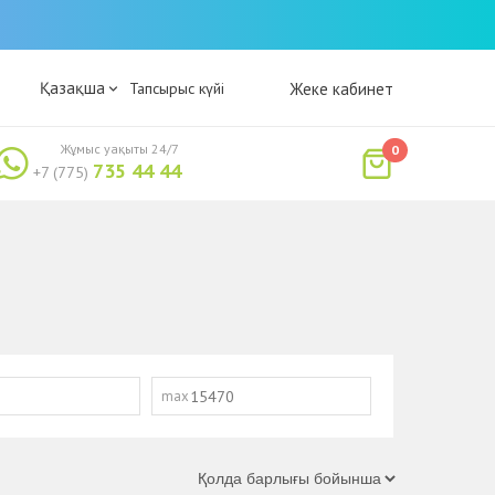
Қазақша
Тапсырыс күйі
Жеке кабинет
Жұмыс уақыты 24/7
0
735 44 44
+7 (775)
max