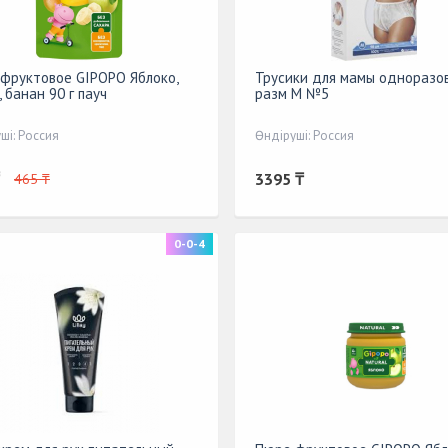
фруктовое GIPOPO Яблоко,
Трусики для мамы одноразо
, банан 90 г пауч
разм М №5
ші: Россия
Өндіруші: Россия
3395 ₸
465 ₸
0-0-4