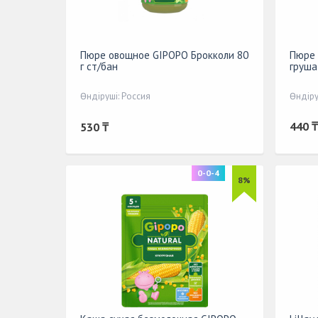
Пюре овощное GIPOPO Брокколи 80
Пюре 
г ст/бан
груша
Өндіруші: Россия
Өндіру
440 ₸
530 ₸
0-0-4
8%