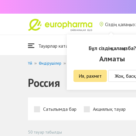
Сіздің қалаңыз
Тауарлар каталогы
Біз туралы
Бұл сіздің қалаңызба?
Алматы
Үй
Өндірушілер
Россия
Ия, рахмет
Жоқ, басқ
Россия
Сатылымда бар
Акциялық тауар
50 тауар табылды