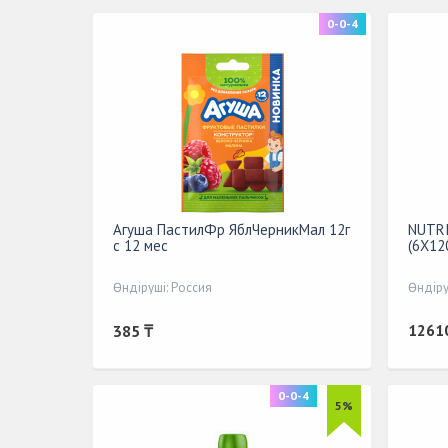
0-0-4
Агуша ПастилФр ЯблЧерникМал 12г
NUTRI
с 12 мес
(6X12
Өндіруші: Россия
Өндіру
1261
385 ₸
0-0-4
5%