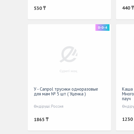
440 ₸
530 ₸
0-0-4
У - Canpol трусики одноразовые
Каша 
для мам № 5 шт ( Уценка )
Много
пауч
Өндіруші: Россия
Өндіру
1230
1865 ₸