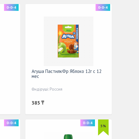
0-0-4
0-0-4
Агуша ПастилкФр Яблоко 12г с 12
мес
Өндіруші: Россия
385 ₸
0-0-4
0-0-4
5%