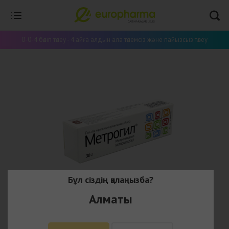
0-0-4 бөліп төлеу - 4 айға алдын ала төлемсіз және пайызсыз төлеу
Бұл сіздің қалаңызба?
Алматы