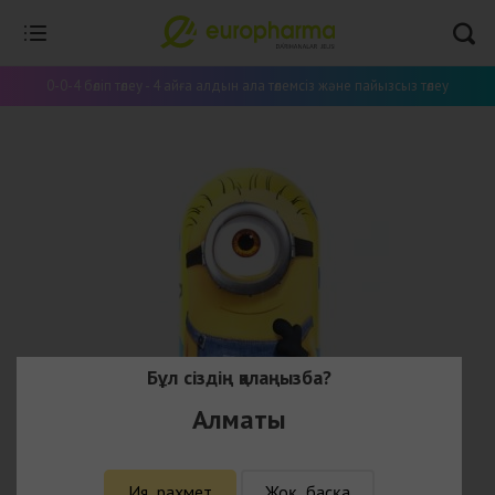
0-0-4 бөліп төлеу - 4 айға алдын ала төлемсіз және пайызсыз төлеу
Бұл сіздің қалаңызба?
Алматы
Ия, рахмет
Жоқ, басқа