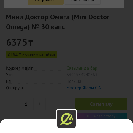
Мини Доктор Омега (Mini Doctor
Omega) № 30 капс
6375
₸
6184 ₸ с учётом кешбэка
Қолжетімділігі
Сатылымда бар
Үлгі
5391534240563
Елі
Польша
Өндіруші
Мастер Фарм С.А.
Сатып алу
0-0-4 бөліп төлеу
1594 x 4 ай