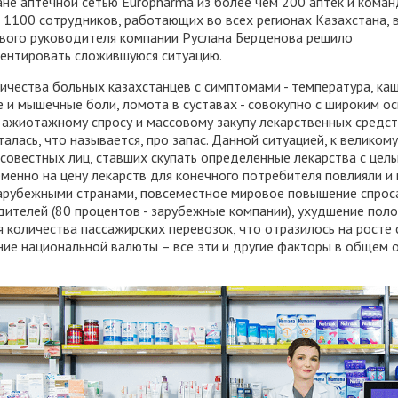
ане аптечной сетью Europharma из более чем 200 аптек и кома
 1100 сотрудников, работающих во всех регионах Казахстана, 
рвого руководителя компании Руслана Берденова решило
ентировать сложившуюся ситуацию.
ичества больных казахстанцев с симптомами - температура, каш
е и мышечные боли, ломота в суставах - совокупно с широким 
 ажиотажному спросу и массовому закупу лекарственных средст
алась, что называется, про запас. Данной ситуацией, к великом
совестных лиц, ставших скупать определенные лекарства с цел
менно на цену лекарств для конечного потребителя повлияли и
зарубежными странами, повсеместное мировое повышение спроса
дителей (
80 процентов - зарубежные компании
), ухудшение пол
 количества пассажирских перевозок, что отразилось на росте
ие национальной валюты – все эти и другие факторы в общем о