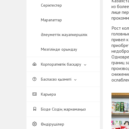
Казахст
Серіктестер
из более
лице пе
прокомм
Марапаттар
Рост кол
головны
Әлеуметтік жауапкершілік
привел к
приобрет
Мезгілінде орындау
недобро
Одновре
границ 
Корпоративтік басқару
произво
снижения
Баспасөз қызметі
ослаблен
Карьера
Бізде Сіздің жарнамаңыз
Өндірушілер