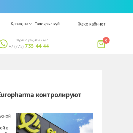
Қазақша
Тапсырыс күйі
Жеке кабинет
Жұмыс уақыты 24/7
0
735 44 44
+7 (775)
Europharma контролируют
усной
ой в