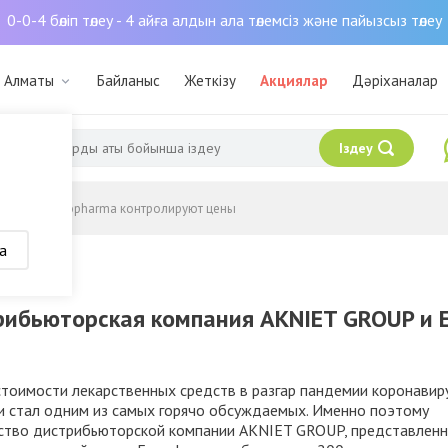
0-0-4 бөліп төлеу - 4 айға алдын ала төлемсіз және пайызсыз төлеу
: Алматы
Байланыс
Жеткізу
Акциялар
Дәріханалар
Іздеу
GROUP и Europharma контролируют цены
а
0
рибьюторская компания AKNIET GROUP и 
стоимости лекарственных средств в разгар пандемии коронавир
и стал одним из самых горячо обсуждаемых. Именно поэтому
ство дистрибьюторской компании AKNIET GROUP, представленн