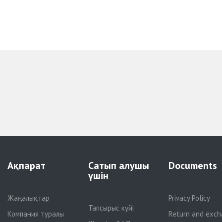
Ақпарат
Сатып алушы
Documents
үшін
Жаңалықтар
Privacy Policy
Тапсырыс күйі
Компания туралы
Return and exch