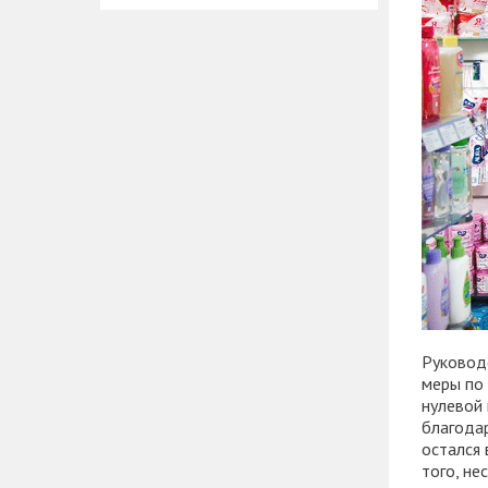
Руковод
меры по 
нулевой 
благода
остался 
того, не