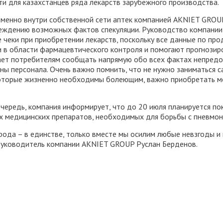
и для казахстанцев ряда лекарств зарубежного производства.
менно внутри собственной сети аптек компанией AKNIET GROUP
еждению возможных фактов спекуляции. Руководство компании 
е чеки при приобретении лекарств, поскольку все данные по п
 в области фармацевтического контроля и помогают прогнозиро
ает потребителям сообщать напрямую обо всех фактах непредо
ны персонала. Очень важно помнить, что не нужно заниматься с
которые жизненно необходимы болеющим, важно приобретать м
очередь, компания информирует, что до 20 июля планируется 
х медицинских препаратов, необходимых для борьбы с пневмон
рода – в единстве, только вместе мы осилим любые невзгоды и 
руководитель компании AKNIET GROUP Руслан Берденов.