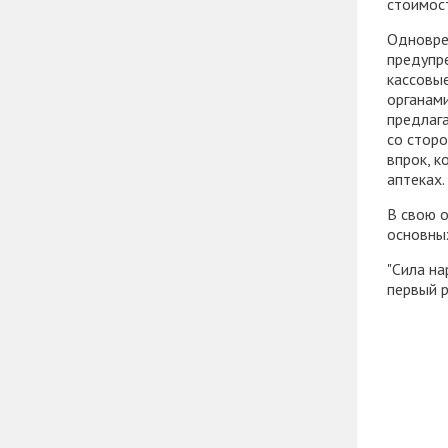
стоимост
Одновре
предупр
кассовы
органами
предлаг
со сторо
впрок, 
аптеках.
В свою 
основны
"Сила на
первый 