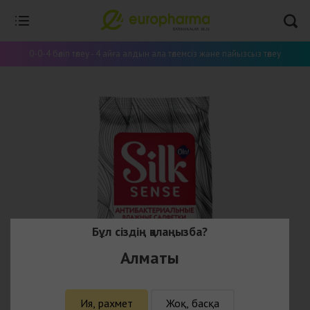
0-0-4 бөліп төлеу - 4 айға алдын ала төлемсіз және пайызсыз төлеу
Бұл сіздің қалаңызба?
Алматы
Ия, рахмет
Жоқ, басқа