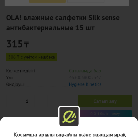
OLA! влажные салфетки Silk sense
антибактериальные 15 шт
315
₸
306 ₸ с учётом кешбэка
Қолжетімділігі
Сатылымда бар
Үлгі
4630038002347
Өндіруші
Hygiene Kinetics
Сатып алу
0-0-4 бөліп төлеу
79 x 4 ай
Қосымша арқылы ыңғайлы және жылдамырақ!