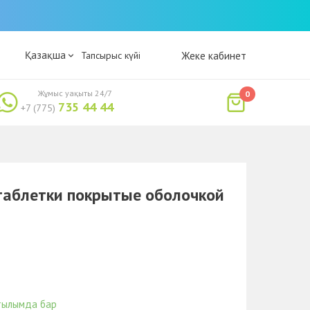
Қазақша
Тапсырыс күйі
Жеке кабинет
Жұмыс уақыты 24/7
0
735 44 44
+7 (775)
таблетки покрытые оболочкой
тылымда бар