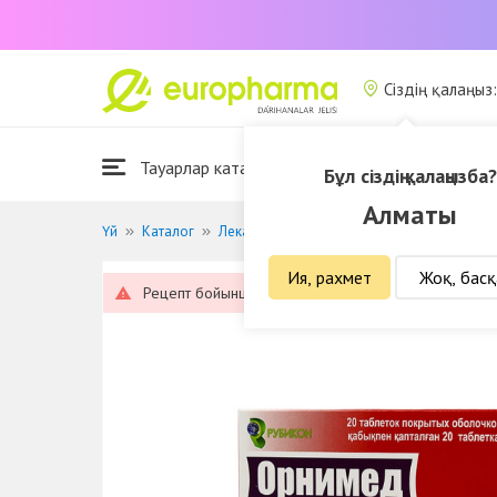
Сіздің қалаңыз
Тауарлар каталогы
Біз туралы
Бұл сіздің қалаңызба?
Алматы
Үй
Каталог
Лекарственные средства
От паразитов
Ия, рахмет
Жоқ, басқ
Рецепт бойынша