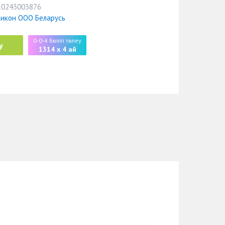
10243003876
бикон ООО Беларусь
0-0-4 бөліп төлеу
у
1314 x 4 ай