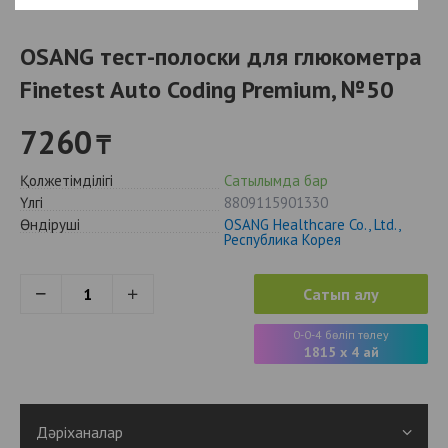
OSANG тест-полоски для глюкометра
Finetest Auto Coding Premium, №50
7260
₸
Қолжетімділігі
Сатылымда бар
Үлгі
8809115901330
Өндіруші
OSANG Healthcare Со., Ltd.,
Республика Корея
Сатып алу
0-0-4 бөліп төлеу
1815 x 4 ай
Дәріханалар