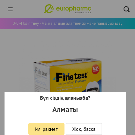
0-0-4 бөліп төлеу - 4 айға алдын ала төлемсіз және пайызсыз төлеу
Бұл сіздің қалаңызба?
Алматы
Ия, рахмет
Жоқ, басқа