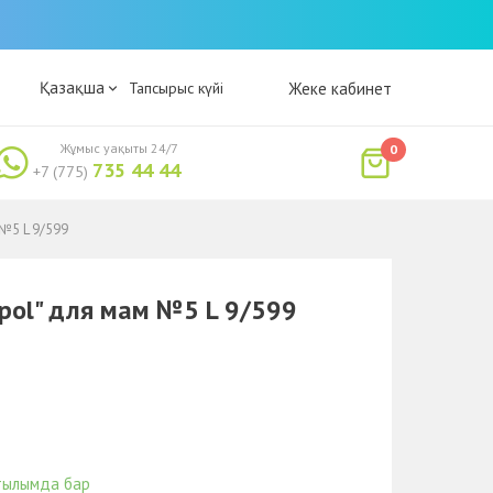
Қазақша
Тапсырыс күйі
Жеке кабинет
Жұмыс уақыты 24/7
0
735 44 44
+7 (775)
 №5 L 9/599
npol" для мам №5 L 9/599
тылымда бар