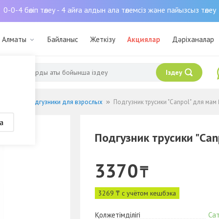
0-0-4 бөліп төлеу - 4 айға алдын ала төлемсіз және пайызсыз төлеу
: Алматы
Байланыс
Жеткізу
Акциялар
Дәріханалар
Іздеу
ьными
Подгузники для взрослых
Подгузник трусики "Canpol" для мам
а
Подгузник трусики "Ca
3370
₸
3269 ₸ с учётом кешбэка
Қолжетімділігі
Са