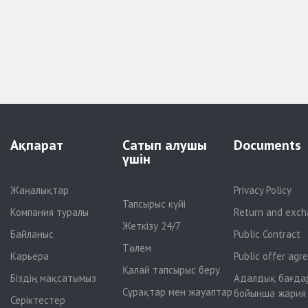
Ақпарат
Сатып алушы
Documents
үшін
Жаңалықтар
Privacy Policy
Тапсырыс күйі
Компания туралы
Return and exch
Жеткізу 24/7
Байланыс
Public Contract
Төлем
Карьера
Public offer ag
Қалай тапсырыс беру
Біздің мақсатымыз
Адалдық бағда
Сұрақтар мен жауаптар
бойынша жария
Серіктестер