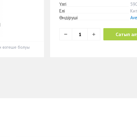
Үлгі
59
Елі
Ки
Өндіруші
Av
Сатып ал
ен өзгеше болуы