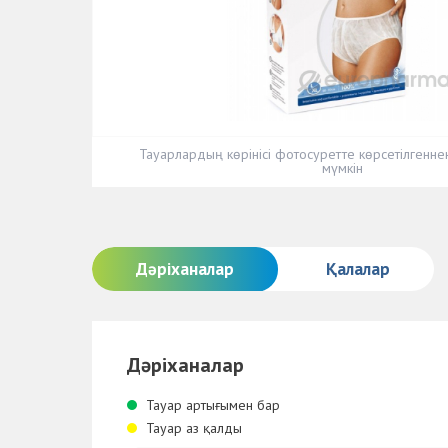
Тауарлардың көрінісі фотосуретте көрсетілгенн
мүмкін
Дәріханалар
Қалалар
Дәріханалар
Тауар артығымен бар
Тауар аз қалды