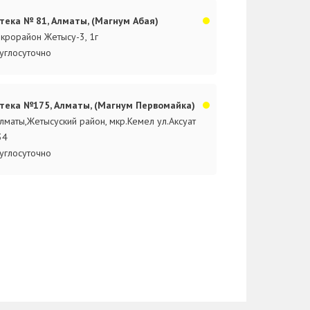
тека № 81, Алматы, (Магнум Абая)
крорайон Жетысу-3, 1г
углосуточно
тека №175, Алматы, (Магнум Первомайка)
Алматы,Жетысуский район, мкр.Кемел ул.Аксуат
34
углосуточно