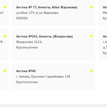
Аптека № 75, Алматы, Абая Жарокова)
Ап
.п1
ул.Абая 139, уг.ул Жарокова
Ми
000000
Кр
Аптека №263, Алматы, (Жандосова)
Ап
/8
Жандосова 162А.
г.
Круглосуточно
д.
Кр
Аптека №40
г. Алматы, Проспект Серкебаева 138
Круглосуточно