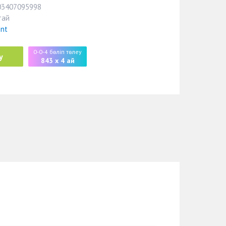
03407095998
тай
ent
0-0-4 бөліп төлеу
у
843 x 4 ай