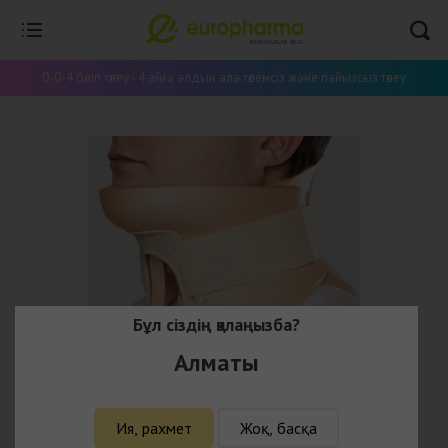
0-0-4 бөліп төлеу - 4 айға алдын ала төлемсіз және пайызсыз төлеу
Бұл сіздің қалаңызба?
Алматы
Ия, рахмет
Жоқ, басқа