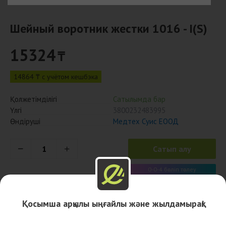
Шейный воротник жестки 1016 - I(S)
15324
₸
14864 ₸ с учётом кешбэка
Қолжетімділігі
Сатылымда бар
Үлгі
3800232483995
Өндіруші
Медтех Суис ЕООД
Сатып алу
0-0-4 бөліп төлеу
3831 x 4 ай
Қосымша арқылы ыңғайлы және жылдамырақ!
Дәріханалар