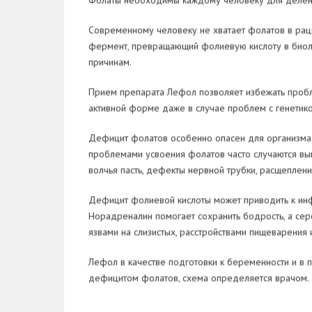
Фолаты необходимы каждому человеку для деления
Современному человеку не хватает фолатов в раци
фермент, превращающий фолиевую кислоту в биоло
причинам.
Прием препарата Лефол позволяет избежать пробл
активной форме даже в случае проблем с генетико
Дефицит фолатов особенно опасен для организма 
проблемами усвоения фолатов часто случаются вык
волчья пасть, дефекты нервной трубки, расщеплени
Дефицит фолиевой кислоты может приводить к инфа
Норадреналин помогает сохранить бодрость, а сер
язвами на слизистых, расстройствами пищеварения
Лефол в качестве подготовки к беременности и в п
дефицитом фолатов, схема определяется врачом.