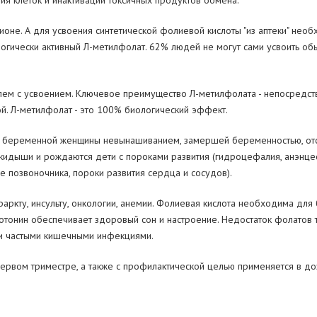
 клеток и инактивации токсичных продуктов обмена.
оне. А для усвоения синтетической фолиевой кислоты "из аптеки" нео
гически активный Л-метилфолат. 62% людей не могут сами усвоить об
ем с усвоением. Ключевое преимущество Л-метилфолата - непосредств
й. Л-метилфолат - это 100% биологический эффект.
беременной женщины невынашиванием, замершей беременностью, отсло
идыши и рождаются дети с пороками развития (гидроцефалия, анэнцефа
е позвоночника, пороки развития сердца и сосудов).
ркту, инсульту, онкологии, анемии. Фолиевая кислота необходима для
отонин обеспечивает здоровый сон и настроение. Недостаток фолатов 
 и частыми кишечными инфекциями.
ервом триместре, а также с профилактической целью применяется в доз