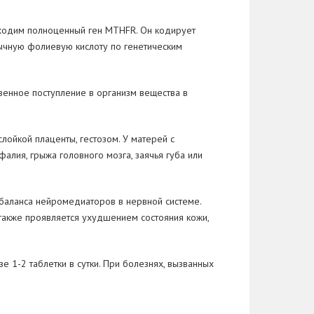
бходим полноценный ген MTHFR. Он кодирует
ычную фолиевую кислоту по генетическим
енное поступление в организм вещества в
йкой плаценты, гестозом. У матерей с
лия, грыжа головного мозга, заячья губа или
 баланса нейромедиаторов в нервной системе.
также проявляется ухудшением состояния кожи,
е 1-2 таблетки в сутки. При болезнях, вызванных