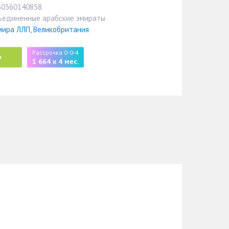
60360140858
ъединенные арабские эмираты
мира ЛЛП, Великобритания
Рассрочка 0-0-4
у
1 664 x 4 мес.