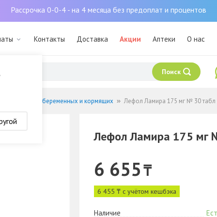
Рассрочка 0-0-4 - на 4 месяца без предоплат и процентов
маты
Контакты
Доставка
Акции
Аптеки
О нас
Поиск
?
нералы
Для беременных и кормящих
Лефол Ламира 175 мг № 30 табл
ругой
Лефол Ламира 175 мг 
6 655
₸
6 455 ₸ с учётом кешбэка
Наличие
Ест