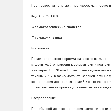
Противовоспалительные и
противоревматические п
Код АТХ М01АЕ02
Фармакологические свойства
Фармакокинетика
Всасывание
После перорального приема, напроксен натрия гид
кишечнике. Это приводит к
ускоренному и
полному 
уже через 15 −20
мин. После приема одной дозы н
течении
2-4 ч,
в
зависимости от
наполненности желу
концентрация достигается после 5
доз, то
есть в
те
дозах, они менее пропорциональны; из-за насыщен
Распределение
При обычной дозе концентрация напроксена в
пла