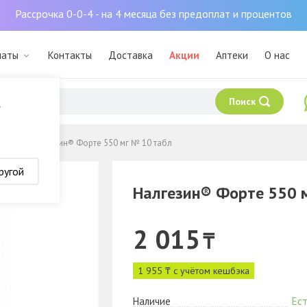
Рассрочка 0-0-4 - на 4 месяца без предоплат и процентов
маты
Контакты
Доставка
Акции
Аптеки
О нас
Поиск
?
тики
Налгезин® Форте 550 мг № 10 табл
ругой
Налгезин® Форте 550 
2 015
₸
1 955 ₸ с учётом кешбэка
Наличие
Ест