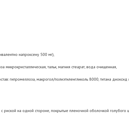
вивалентно напроксену 500
мг),
за микрокристаллическая, тальк, магния стеарат, вода очищенная,
тав: гипромеллоза, макрогол/полиэтиленгликоль 8000, титана диоксид 
 с
риской на
одной стороне, покрытые пленочной оболочкой голубого 