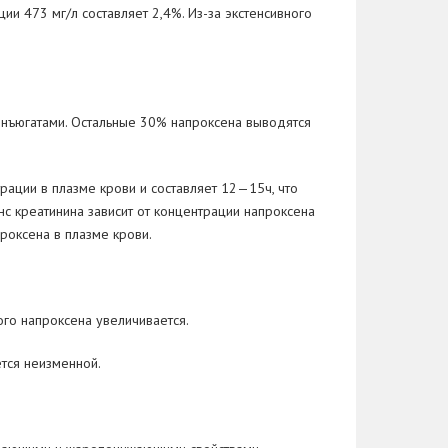
ции 473
мг/л составляет 2,4%. Из-за экстенсивного
онъюгатами. Остальные
30% напроксена выводятся
рации в
плазме крови и
составляет 12—15ч, что
нс креатинина зависит от
концентрации напроксена
проксена в
плазме крови.
го напроксена увеличивается.
ется неизменной.