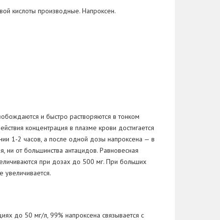
вой кислоты производные. Напроксен.
свобождаются и
быстро растворяются в
тонком
ействия концентрация в
плазме крови достигается
ении
1-2 часов,
а
после одной дозы напроксена
— в
я, ни
от
большинства антацидов. Равновесная
еличиваются при дозах до
500
мг. При больших
е увеличивается.
циях до
50
мг/л, 99% напроксена связывается с