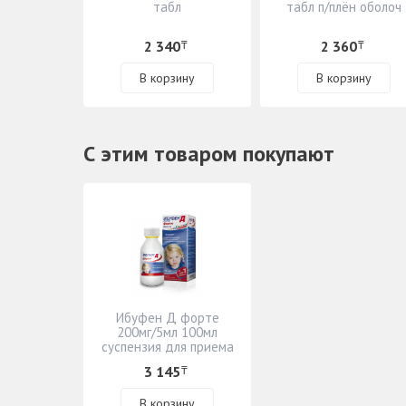
табл
табл п/плён оболоч
2 340
2 360
₸
₸
В корзину
В корзину
С этим товаром покупают
Ибуфен Д форте
200мг/5мл 100мл
суспензия для приема
внутрь
3 145
₸
В корзину