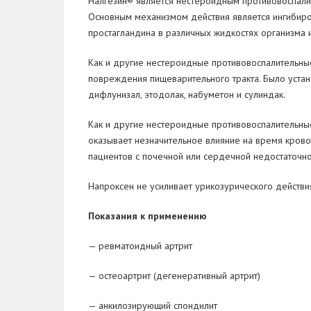
Налгезин
®
является нестероидным противовоспали
Основным механизмом действия является ингибиро
простагландина в
различных жидкостях организма 
Как и
другие нестероидные противовоспалительны
повреждения пищеварительного тракта. Было устан
дифлунизал, этодолак, набуметон и
сулиндак.
Как и
другие нестероидные противовоспалительные
оказывает незначительное влияние на
время крово
пациентов с
почечной или сердечной недостаточно
Напроксен не
усиливает урикозурического действи
Показания к
применению
—
ревматоидный артрит
—
остеоартрит (дегенеративный артрит)
—
анкилозирующий спондилит