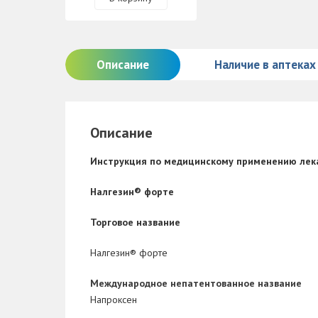
Описание
Наличие в аптеках
Описание
Инструкция по
медицинскому применению лека
Налгезин
®
форте
Торговое название
Налгезин
®
форте
Международное непатентованное название
Напроксен