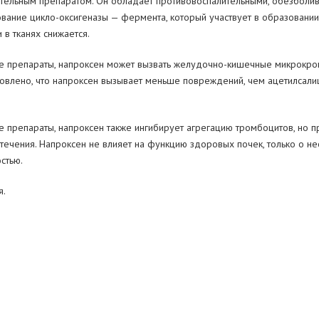
тельным препаратом. Он
обладает противовоспалительными, обезболи
вание цикло-оксигеназы
— фермента, который участвует в
образовании 
и
в
тканях снижается.
е препараты, напроксен может вызвать желудочно-кишечные микрокро
овлено, что напроксен вызывает меньше повреждений, чем ацетилсали
 препараты, напроксен также ингибирует агрегацию тромбоцитов, но
п
течения. Напроксен не
влияет на
функцию здоровых почек, только о
не
стью.
я.