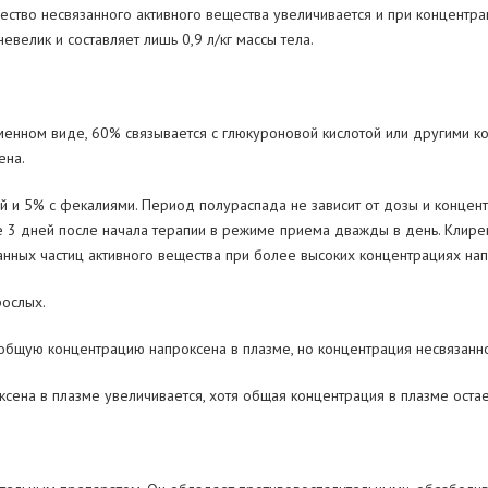
ество несвязанного активного вещества увеличивается и
при концентра
невелик и
составляет лишь 0,9
л/кг массы тела.
менном виде, 60% связывается с
глюкуроновой кислотой или другими к
ена.
й и
5% с
фекалиями. Период полураспада не
зависит от
дозы и
концент
е 3
дней после начала терапии в
режиме приема дважды в
день. Клире
занных частиц активного вещества при более высоких концентрациях на
рослых.
 общую концентрацию напроксена в
плазме, но
концентрация несвязанно
ксена в
плазме увеличивается, хотя общая концентрация в
плазме оста