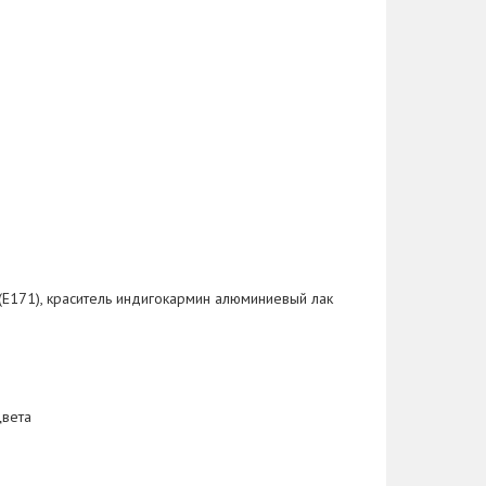
(E171), краситель индигокармин алюминиевый лак
цвета