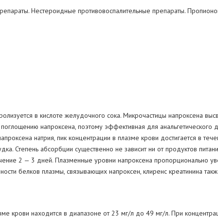
репараты. Нестероидные противовоспалительные препараты. Пропионо
ролизуется в
кислоте желудочного сока. Микрочастицы напроксена вы
поглощению напроксена, поэтому эффективная для анальгетического д
апроксена натрия, пик концентрации в
плазме крови достигается в
теч
дка. Степень абсорбции существенно не
зависит ни
от
продуктов питани
чение 2
— 3
дней. Плазменные уровни напроксена пропорционально ув
ности белков плазмы, связывающих напроксен, клиренс креатинина такж
зме крови находится в
диапазоне от
23
мг/л до
49
мг/л. При концентра