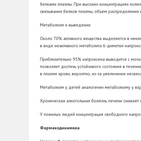
белками плазмы. При высоких концентрациях колич
связывания белков плазмы, объем распределения 
Метаболизм и
выведение
Около
70% активного вещества выделяется в
неиз
в
виде неактивного метаболита 6-диметил-напрокс
Приблизительно
95% напроксена выводится с
мочо
позволяет достичь устойчивого состояния в
течени
в
плазме крови, вероятно, из-за увеличения несвя
Метаболизм у
детей аналогичен метаболизму у
вз
Хроническая алкогольная болезнь печени снижает
У
пожилых людей концентрация свободного напро
Фармакодинамика