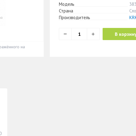
Модель
38
Страна
Сл
Производитель
KRK
В корзин
ражённого на
0