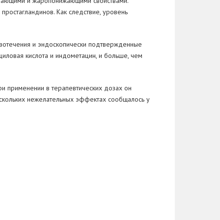
вающими и
жаропонижающими свойствами.
простагландинов. Как следствие, уровень
вотечения и
эндоскопически подтвержденные
циловая кислота и
индометацин, и
больше, чем
ри применении в
терапевтических дозах он
скольких нежелательных эффектах сообщалось у