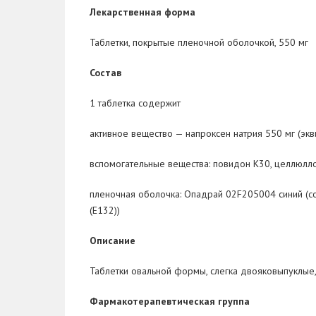
Лекарственная форма
Таблетки, покрытые пленочной оболочкой, 550
мг
Состав
1
таблетка содержит
активное вещество
— напроксен натрия 550
мг (эк
вспомогательные вещества
: повидон К30, целлюлло
пленочная оболочка:
Опадрай 02F205004 синий (сос
(E132))
Описание
Таблетки овальной формы, слегка двояковыпуклые,
Фармакотерапевтическая группа