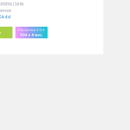
38989613846
овения
A d.d.
Рассрочка 0-0-4
у
504 x 4 мес.