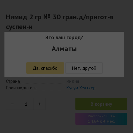
Нимид 2 гр № 30 гран.д/пригот-я
суспен-и
Это ваш город?
4 655
₸
Алматы
4 515 ₸ с учётом кешбэка
Да, спасибо
Нет, другой
Наличие
Есть в наличии
Модель
8906002058044
Страна
Индия
Производитель
Кусум Хелтхер
В корзину
Рассрочка 0-0-4
1 164 x 4 мес.