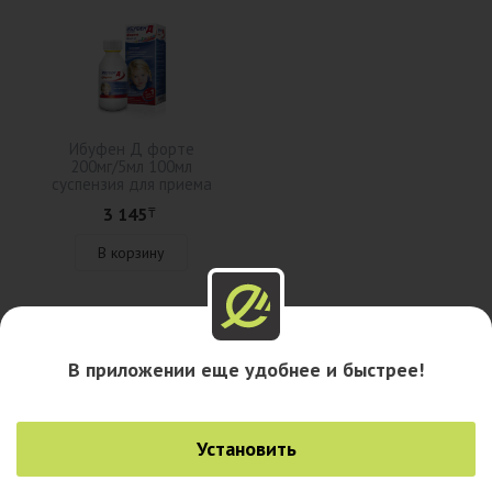
Ибуфен Д форте
200мг/5мл 100мл
суспензия для приема
внутрь
3 145
₸
В корзину
Описание
В приложении еще удобнее и быстрее!
Наличие в аптеках
Установить
Наличие в городах