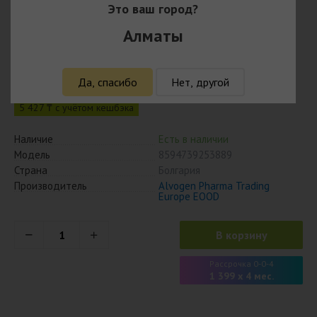
Это ваш город?
Алматы
Паранит шампунь 100 мл
5 595
₸
Да, спасибо
Нет, другой
5 427 ₸ с учётом кешбэка
Наличие
Есть в наличии
Модель
8594739253889
Страна
Болгария
Производитель
Alvogen Pharma Trading
Europe EOOD
В корзину
Рассрочка 0-0-4
1 399 x 4 мес.