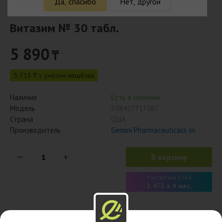
Да, спасибо
Нет, другой
Витазим № 30 табл.
5 890
₸
5 713 ₸ с учётом кешбэка
Наличие
Есть в наличии
Модель
958427717387
Страна
США
Производитель
Gemini Pharmaceuticals In
В корзину
Рассрочка 0-0-4
1 473 x 4 мес.