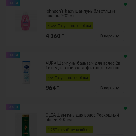
0-0-4
Johnson's baby шампунь блестящие
локоны 500 мл
4 035 ₸ с учётом кешбэка
4 160
₸
В корзину
0-0-4
AURA Шампунь-бальзам для волос 2в
1ежедневный уход флакон/флиптоп
380 мл
935 ₸ с учётом кешбэка
964
₸
В корзину
0-0-4
OLEA Шампунь для волос Роскошный
обьем 400 мл
1 237 ₸ с учётом кешбэка