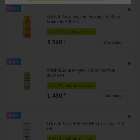
0-0-4
L'Oréal Paris Эльсев Роскошь 6 Масел
Бальзам 400 мл
3 453 ₸ с учётом кешбэка
3 560
₸
В корзину
0-0-4
Wash&Go шампунь 180мл против
перхоти
1 387 ₸ с учётом кешбэка
1 430
₸
В корзину
0-0-4
L'Oréal Paris ЭЛЬСЕВ ПВ5 Шампунь 250
мл
2 437 ₸ с учётом кешбэка