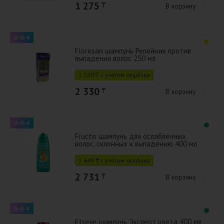
1 275
₸
В корзину
0-0-4
Floresan шампунь Репейник против
выпадения волос 250 мл
2 260 ₸ с учётом кешбэка
2 330
₸
В корзину
0-0-4
Fructis шампунь для ослабленных
волос, склонных к выпадению 400 мл
2 649 ₸ с учётом кешбэка
2 731
₸
В корзину
0-0-4
Elseve шампунь Эксперт цвета 400 мл