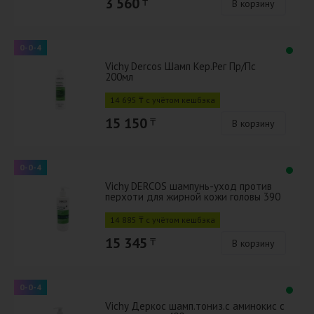
3 560
₸
В корзину
0-0-4
Vichy Dercos Шамп Кер.Рег Пр/Пс
200мл
14 695 ₸ с учётом кешбэка
15 150
₸
В корзину
0-0-4
Vichy DERCOS шампунь-уход против
перхоти для жирной кожи головы 390
мл
14 885 ₸ с учётом кешбэка
15 345
₸
В корзину
0-0-4
Vichy Деркос шамп.тониз.с аминокис с