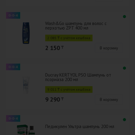
0-0-4
Wash&Go шампунь для волос с
перхотью ZPT 400 мл
2 085 ₸ с учётом кешбэка
2 150
₸
В корзину
0-0-4
Ducray KERTYOL PSO Шампунь от
псориаза 200 мл
9 011 ₸ с учётом кешбэка
9 290
₸
В корзину
0-0-4
Педикулен Ультра шампунь 200 мл