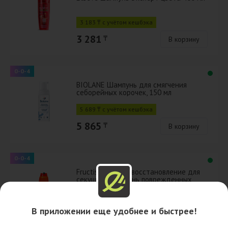
3 183 ₸ с учётом кешбэка
3 281
₸
В корзину
0-0-4
BIOLANE Шампунь для смягчения
себорейных корочек, 150 мл
5 689 ₸ с учётом кешбэка
5 865
₸
В корзину
0-0-4
Fructis шампунь восстановление для
секущихся и очень поврежденных
волос SOS 400 мл
2 649 ₸ с учётом кешбэка
В приложении еще удобнее и быстрее!
2 731
₸
В корзину