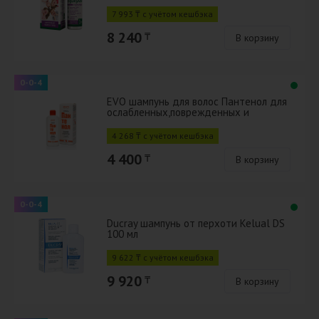
7 993 ₸ с учётом кешбэка
8 240
₸
В корзину
0-0-4
EVO шампунь для волос Пантенол для
ослабленных,поврежденных и
окрашенных волос 250 мл
4 268 ₸ с учётом кешбэка
4 400
₸
В корзину
0-0-4
Ducray шампунь от перхоти Kelual DS
100 мл
9 622 ₸ с учётом кешбэка
9 920
₸
В корзину