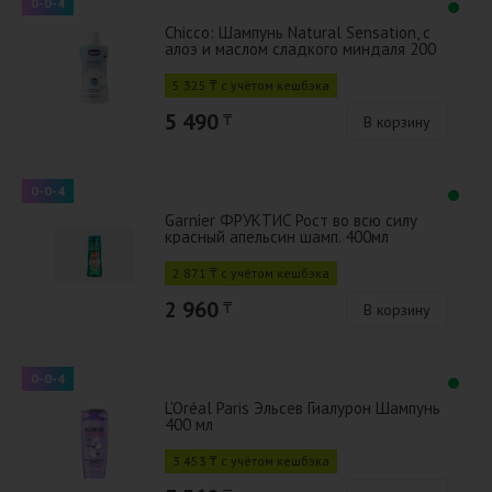
0-0-4
Chicco: Шампунь Natural Sensation, с
алоэ и маслом сладкого миндаля 200
мл
5 325 ₸ с учётом кешбэка
5 490
₸
В корзину
0-0-4
Garnier ФРУКТИС Рост во всю силу
красный апельсин шамп. 400мл
2 871 ₸ с учётом кешбэка
2 960
₸
В корзину
0-0-4
L'Oréal Paris Эльсев Гиалурон Шампунь
400 мл
3 453 ₸ с учётом кешбэка