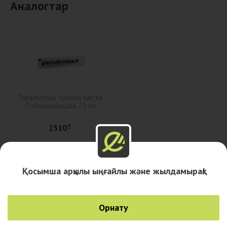
Аналогтар
Paradontax зубная паста
Отбеливающая 75 мл
2510
₸
Сатып алу
Қосымша арқылы ыңғайлы және жылдамырақ!
Дәріханалар
Орнату
Қалалар