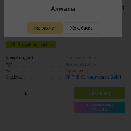
Лакалут зубная паста Отбеливающая
Алматы
50 гр
Ия, рахмет
Жоқ, басқа
2011
₸
1951 ₸ с учётом кешбэка
Қолжетімділігі
Сатылымда бар
Үлгі
4010439215636
Елі
Германия
Өндіруші
DR.THEISS Naturwaren GmbH
Сатып алу
0-0-4 бөліп төлеу
503 x 4 ай