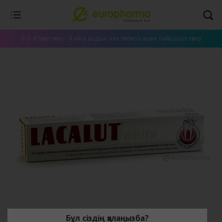
0-0-4 бөліп төлеу - 4 айға алдын ала төлемсіз және пайызсыз төлеу
Бұл сіздің қалаңызба?