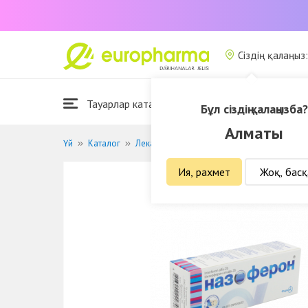
Сіздің қалаңыз
Тауарлар каталогы
Біз туралы
Бұл сіздің қалаңызба?
Алматы
Үй
Каталог
Лекарственные средства
Противовиру
Ия, рахмет
Жоқ, басқ