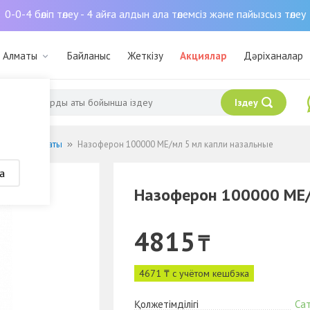
0-0-4 бөліп төлеу - 4 айға алдын ала төлемсіз және пайызсыз төлеу
: Алматы
Байланыс
Жеткізу
Акциялар
Дәріханалар
Іздеу
сные препараты
Назоферон 100000 МЕ/мл 5 мл капли назальные
а
Назоферон 100000 МЕ/
4815
₸
4671 ₸ с учётом кешбэка
Қолжетімділігі
Са