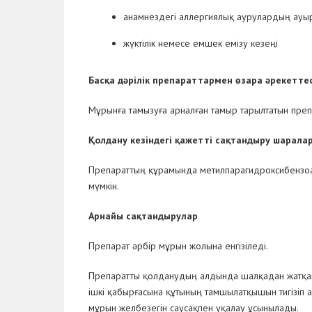
анамнездегі аллергиялық аурулардың ауыр
жүктілік немесе емшек емізу кезеңі
Басқа дәрілік препараттармен өзара әрекеттес
Мұрынға тамызуға арналған тамыр тарылтатын пре
Қолдану кезіндегі қажетті сақтандыру шарала
Препараттың құрамында метилпарагидроксибензоат
мүмкін.
Арнайы сақтандырулар
Препарат әрбір мұрын жолына енгізіледі.
Препаратты қолданудың алдында шалқадан жатқан 
ішкі қабырғасына құтының тамшылатқышын тигізіп 
мұрын желбезегін саусақпен уқалау ұсынылады.