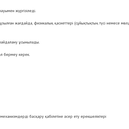
ауымен жүргізіледі.
ұзылған жағдайда, физикалық қасиеттері (сұйықтықтың түсі немесе мөл
пайдалану ұсынылады.
л бермеу керек.
р механизмдерді басқару қабілетіне әсер ету ерекшеліктері