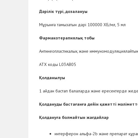
Дәрілік түрі, дозалануы
Мұрынға тамызатын дәрі 100000 ХБ/мл, 5 мл
Фармакотерапиялық тобы
Антинеопластикалық және иммуномодуляциялайтын
АТХ коды L03AB05
Қолданылуы
1 айдан бастап балаларда және ересектерде жед
Қолдануды бастағанға дейін қажетті мәліметте
Қолдануға болмайтын жағдайлар
интерферон альфа-2b және препарат құрам