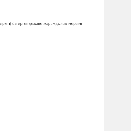
дірлігі) өзгергендежәне жарамдылық мерзімі