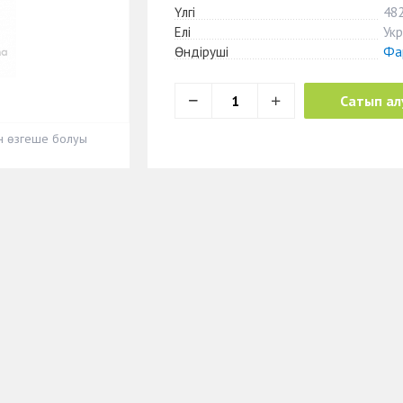
Үлгі
48
Елі
Ук
Өндіруші
Фа
Сатып ал
ен өзгеше болуы