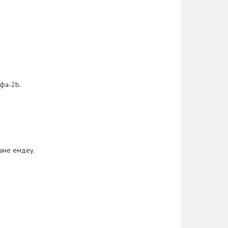
фа-2b.
әне емдеу.