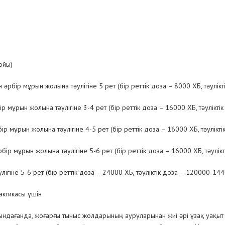
ойы)
әрбір мұрын жолына тәулігіне 5 рет (бір реттік доза – 8000 ХБ, тәулікт
р мұрын жолына тәулігіне 3-4 рет (бір реттік доза – 16000 ХБ, тәулікті
ір мұрын жолына тәулігіне 4-5 рет (бір реттік доза – 16000 ХБ, тәулікт
бір мұрын жолына тәулігіне 5-6 рет (бір реттік доза – 16000 ХБ, тәулік
гіне 5-6 рет (бір реттік доза – 24000 ХБ, тәуліктік доза – 120000-144
ктикасы үшін
ындағанда, жоғарғы тыныс жолдарының ауруларынан жиі әрі ұзақ уақыт