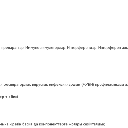
 препараттар. Иммуностимуляторлар. Интерферондар. Интерферон аль
ел респираторлық вирустық инфекциялардың (ЖРВИ) профилактикасы ж
р тізбесі
ына кіретін басқа да компоненттерге жоғары сезімталдық