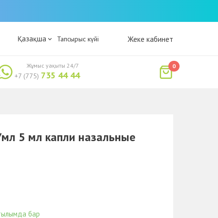
Қазақша
Тапсырыс күйі
Жеке кабинет
Жұмыс уақыты 24/7
0
735 44 44
+7 (775)
мл 5 мл капли назальные
тылымда бар