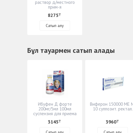
раствор д/местного
прим-я
8275
₸
Сатып алу
Бұл тауармен сатып алады
Ибуфен Д форте
Виферон 150000 МЕ 
200мг/5мл 100мл
10 суппозит. ректал.
суспензия для приема
внутрь
3145
3960
₸
₸
Сатып алу
Сатып алу