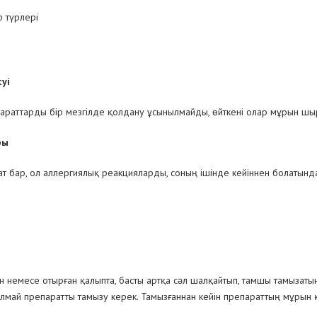
 түрлері
уі
параттарды бір мезгілде қолдану ұсынылмайды, өйткені олар мұрын 
ры
 бар, ол аллергиялық реакцияларды, соның ішінде кейіннен болатынд
немесе отырған қалыпта, басты артқа сәл шалқайтып, тамшы тамызат
алмай препаратты тамызу керек. Тамызғаннан кейін препараттың мұрын 