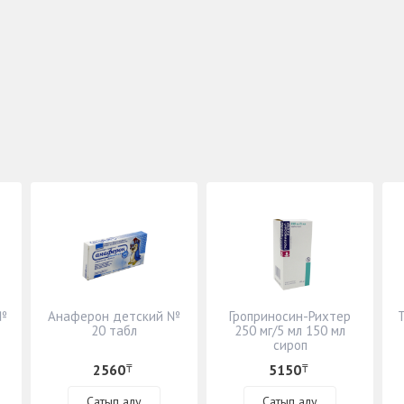
№
Анаферон детский №
Гроприносин-Рихтер
Т
20 табл
250 мг/5 мл 150 мл
сироп
2560
5150
₸
₸
Сатып алу
Сатып алу