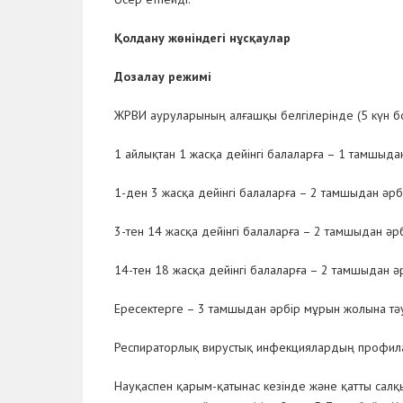
Қолдану жөніндегі нұсқаулар
Дозалау режим
і
ЖРВИ ауруларының алғашқы белгілерінде (5 күн б
1 айлықтан 1 жасқа дейінгі балаларға – 1 тамшыдан 
1-ден 3 жасқа дейінгі балаларға – 2 тамшыдан әрбі
3-тен 14 жасқа дейінгі балаларға – 2 тамшыдан әрб
14-тен 18 жасқа дейінгі балаларға – 2 тамшыдан әр
Ересектерге – 3 тамшыдан әрбір мұрын жолына тәулі
Респираторлық вирустық инфекциялардың профила
Науқаспен қарым-қатынас кезінде және қатты салқ