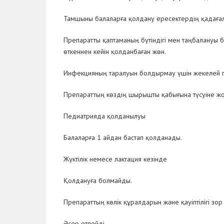
Тамшыны балаларға қолдану ересектердің қадағал
Препаратты қаптаманың бүтіндігі мен таңбалануы б
өткеннен кейін қолданбаған жөн.
Инфекцияның таралуын болдырмау үшін жекелей 
Препараттың көздің шырышты қабығына түсуіне жо
Педиатрияда қолданылуы
Балаларға 1 айдан бастап қолданады.
Жүктілік немесе лактация кезінде
Қолдануға болмайды.
Препараттың көлік құралдарын және қауіптілігі зо
Әсер етпейді.