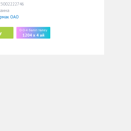
23002222746
раина
рмак ОАО
0-0-4 бөліп төлеу
у
1204 x 4 ай