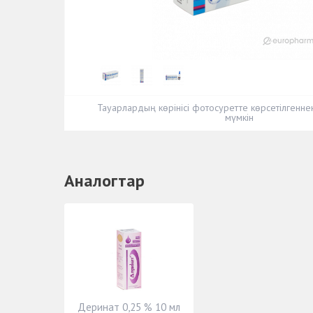
Тауарлардың көрінісі фотосуретте көрсетілгенн
мүмкін
Аналогтар
Деринат 0,25 % 10 мл