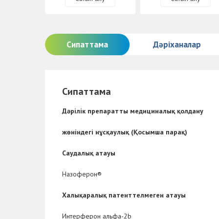
Сипаттама
Дәріханалар
Сипаттама
Дәрілік препаратты медициналық қолдану
жөніндегі нұсқаулық (Қосымша парақ)
Саудалық атауы
Назоферон
®
Халықаралық патенттелмеген атауы
Интерферон альфа-2b