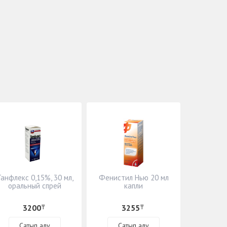
анфлекс 0,15%, 30 мл,
Фенистил Нью 20 мл
оральный спрей
капли
3200
3255
₸
₸
Сатып алу
Сатып алу