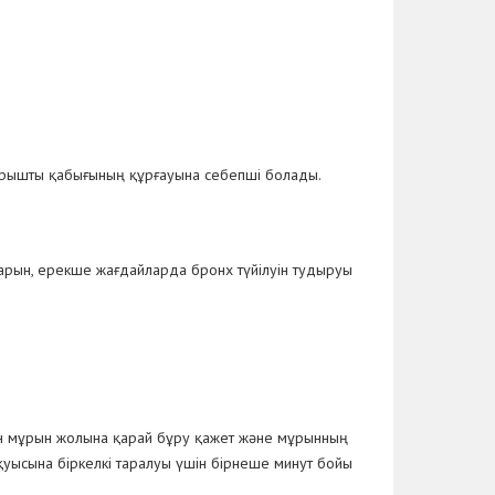
шырышты қабығының құрғауына себепші болады.
арын, ерекше жағдайларда бронх түйілуін тудыруы
ын мұрын жолына қарай бұру қажет және мұрынның
қуысына біркелкі таралуы үшін бірнеше минут бойы