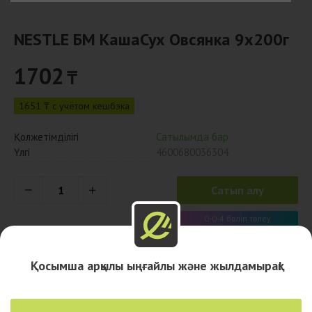
NESTLE БМ КашаСух Овсянка 9х200г
1702
₸
1651 ₸ с учётом кешбэка
Қолжетімділігі
Сатылымда бар
Үлгі
4600680036304
Сатып алу
0-0-4 бөліп төлеу
426 x 4 ай
Қосымша арқылы ыңғайлы және жылдамырақ!
Дәріханалар