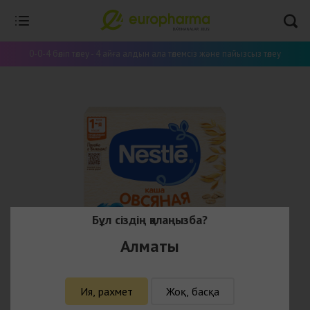
0-0-4 бөліп төлеу - 4 айға алдын ала төлемсіз және пайызсыз төлеу
Бұл сіздің қалаңызба?
Алматы
Ия, рахмет
Жоқ, басқа