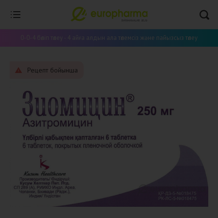
0-0-4 бөліп төлеу - 4 айға алдын ала төлемсіз және пайызсыз төлеу
Рецепт бойынша