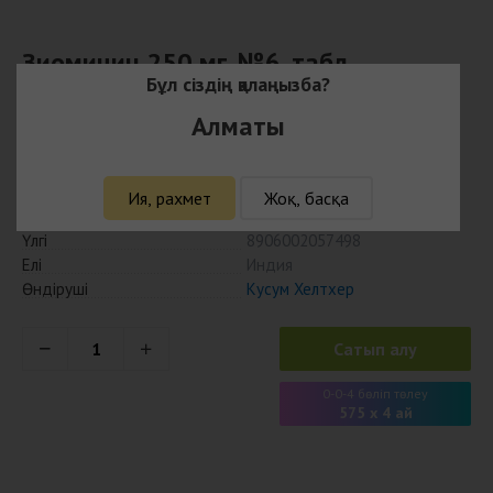
Зиомицин 250 мг, №6, табл.
Бұл сіздің қалаңызба?
2300
₸
Алматы
2231 ₸ с учётом кешбэка
Ия, рахмет
Жоқ, басқа
Қолжетімділігі
Сатылымда бар
Үлгі
8906002057498
Елі
Индия
Өндіруші
Кусум Хелтхер
Сатып алу
0-0-4 бөліп төлеу
575 x 4 ай