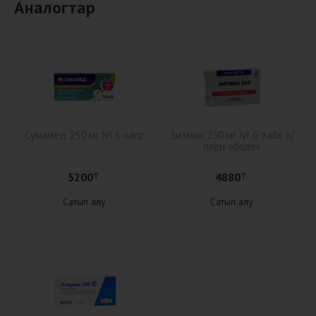
Аналогтар
Сумамед 250 мг № 6 капс
Зитмак 250 мг № 6 табл п/
плён оболоч
5200
4880
₸
₸
Сатып алу
Сатып алу